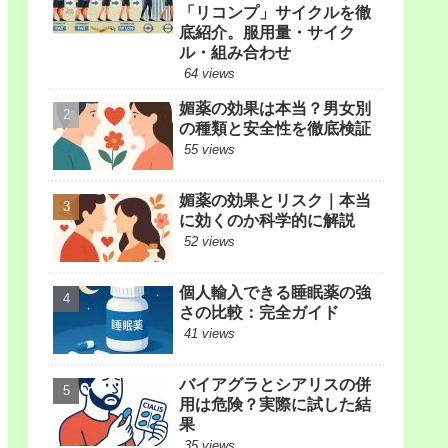
「リコンプ」サイクルを徹
底紹介。服用量・サイク
ル・組み合わせ
64 views
媚薬の効果は本当？男女別
の種類と安全性を徹底検証
55 views
媚薬の効果とリスク｜本当
に効くのか科学的に解説
52 views
個人輸入できる睡眠薬の強
さの比較：完全ガイド
41 views
バイアグラとシアリスの併
用は危険？実際に試した結
果
35 views