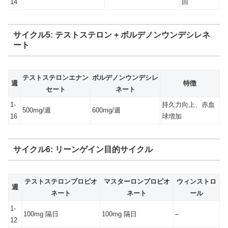
14
回
サイクル5: テストステロン + ボルデノンウンデシレネ
ート
テストステロンエナン
ボルデノンウンデシレ
週
特徴
セート
ネート
1-
持久力向上、赤血
500mg/週
600mg/週
16
球増加
サイクル6: リーンゲイン目的サイクル
テストステロンプロピオ
マスターロンプロピオ
ウィンストロ
週
ネート
ネート
ール
1-
100mg 隔日
100mg 隔日
–
12