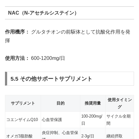
NAC（N-アセチルシステイン）
作用機序：
グルタチオンの前駆体として抗酸化作用を発
揮
使用方法：
600-1200mg/日
5.5 その他サポートサプリメント
使用タイミン
サプリメント
目的
推奨用量
グ
100-200mg/
サイクル全期
コエンザイムQ10
心血管保護
日
間
炎症抑制、心血管保
オメガ3脂肪酸
2-3g/日
継続摂取