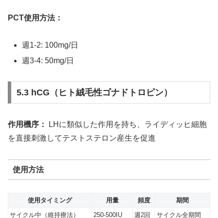
PCT使用方法：
週1-2: 100mg/日
週3-4: 50mg/日
5.3 hCG（ヒト絨毛性ゴナドトロピン）
作用機序：
LHに類似した作用を持ち、ライディッヒ細胞
を直接刺激してテストステロン産生を促進
使用方法
使用タイミング
用量
頻度
期間
サイクル中（維持療法）
250-500IU
週2回
サイクル全期間