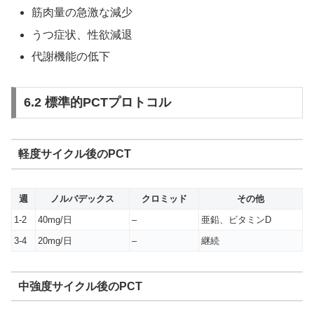
筋肉量の急激な減少
うつ症状、性欲減退
代謝機能の低下
6.2 標準的PCTプロトコル
軽度サイクル後のPCT
週
ノルバデックス
クロミッド
その他
1-2
40mg/日
–
亜鉛、ビタミンD
3-4
20mg/日
–
継続
中強度サイクル後のPCT