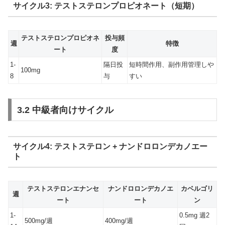
サイクル3: テストステロンプロピオネート（短期）
テストステロンプロピオネ
投与頻
週
特徴
ート
度
1-
隔日投
短時間作用、副作用管理しや
100mg
8
与
すい
3.2 中級者向けサイクル
サイクル4: テストステロン + ナンドロロンデカノエー
ト
テストステロンエナンセ
ナンドロロンデカノエ
カベルゴリ
週
ート
ート
ン
1-
0.5mg 週2
500mg/週
400mg/週