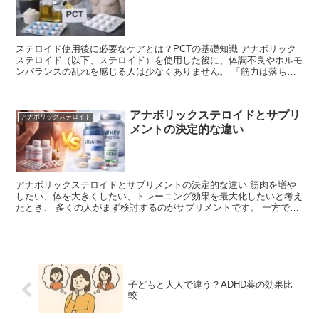
ステロイド使用後に必要なケアとは？PCTの基礎知識 アナボリック
ステロイド（以下、ステロイド）を使用した後に、体調不良やホルモ
ンバランスの乱れを感じる人は少なくありません。 「筋力は落ち
た」 「やる気が出ない」 「性欲が低下した」 といった...
アナボリックステロイドとサプリ
アナボリックステロイド
メントの決定的な違い
アナボリックステロイドとサプリメントの決定的な違い 筋肉を増や
したい、体を大きくしたい、トレーニング効果を最大化したいと考え
たとき、 多くの人がまず検討するのがサプリメントです。 一方で、
より強い効果を求める層の間ではアナボリックステロイド...
子どもと大人で違う？ADHD薬の効果比
較