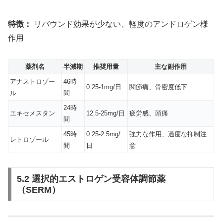
特徴：
リバウンド効果が少ない、軽度のアンドロゲン様
作用
薬剤名
半減期
推奨用量
主な副作用
アナストロゾー
46時
0.25-1mg/日
関節痛、骨密度低下
ル
間
24時
エキセメスタン
12.5-25mg/日
疲労感、頭痛
間
45時
0.25-2.5mg/
強力な作用、過度な抑制注
レトロゾール
間
日
意
5.2 選択的エストロゲン受容体調節薬
（SERM）