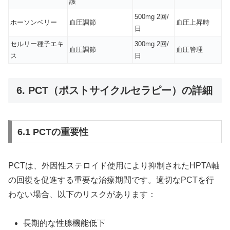
護
500mg 2回/
ホーソンベリー
血圧調節
血圧上昇時
日
セルリー種子エキ
300mg 2回/
血圧調節
血圧管理
ス
日
6. PCT（ポストサイクルセラピー）の詳細
6.1 PCTの重要性
PCTは、外因性ステロイド使用により抑制された
HPTA軸
の回復を促進する重要な治療期間です。適切なPCTを行
わない場合、以下のリスクがあります：
長期的な性腺機能低下