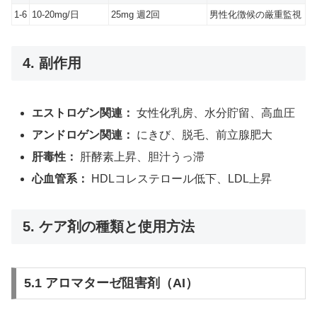
1-6
10-20mg/日
25mg 週2回
男性化徴候の厳重監視
4. 副作用
エストロゲン関連：
女性化乳房、水分貯留、高血圧
アンドロゲン関連：
にきび、脱毛、前立腺肥大
肝毒性：
肝酵素上昇、胆汁うっ滞
心血管系：
HDLコレステロール低下、LDL上昇
5. ケア剤の種類と使用方法
5.1 アロマターゼ阻害剤（AI）