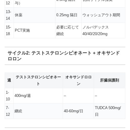
12
与）
13-
休薬
0.25mg 隔日
ウォッシュアウト期間
14
15-
必要に応じて
ノルバデックス
PCT実施
18
継続
40/40/20/20mg
サイクル2: テストステロンシピオネート + オキサンド
ロロン
テストステロンシピオネー
オキサンドロロ
週
肝臓保護剤
ト
ン
1-
400mg/週
–
–
10
7-
TUDCA 500mg/
継続
40-60mg/日
12
日