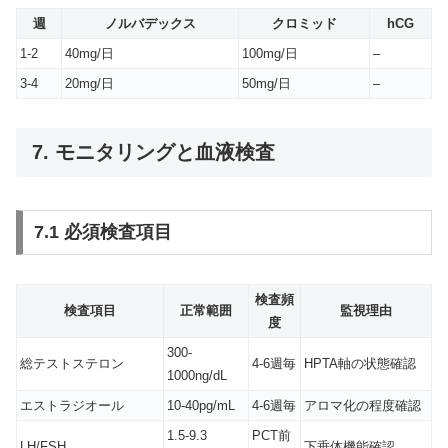
週
ノルバデックス
クロミッド
hCG
1-2
40mg/日
100mg/日
–
3-4
20mg/日
50mg/日
–
7. モニタリングと血液検査
7.1 必須検査項目
検査頻
検査項目
正常範囲
監視理由
度
300-
総テストステロン
4-6週毎
HPTA軸の状態確認
1000ng/dL
エストラジオール
10-40pg/mL
4-6週毎
アロマ化の程度確認
1.5-9.3
PCT前
LH/FSH
下垂体機能確認