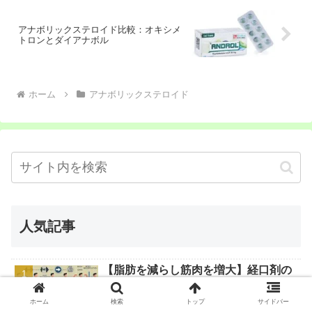
アナボリックステロイド比較：オキシメ
トロンとダイアナボル
ホーム
アナボリックステロイド
人気記事
【脂肪を減らし筋肉を増大】経口剤の
みで仕上がる「リコンプ」サイクルを
徹底紹介。服用量・サイクル・組み合
ホーム
検索
トップ
サイドバー
わせ