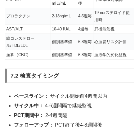
mIU/mL
後
19-norステロイド使
プロラクチン
2-18ng/mL
4-6週毎
用時
AST/ALT
10-40 IU/L
4週毎
肝機能監視
総コレステロー
個別基準値
6-8週毎
心血管リスク評価
ル/HDL/LDL
血算（CBC）
個別基準値
6-8週毎
血液学的変化監視
7.2 検査タイミング
ベースライン：
サイクル開始前4週間以内
サイクル中：
4-6週間隔で継続監視
PCT期間中：
2-4週間隔
フォローアップ：
PCT終了後4-8週間後