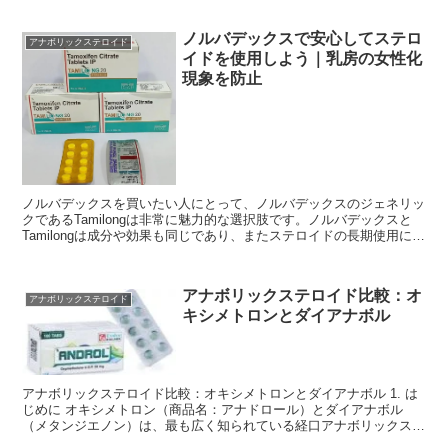
ノルバデックスで安心してステロ
アナボリックステロイド
イドを使用しよう｜乳房の女性化
現象を防止
ノルバデックスを買いたい人にとって、ノルバデックスのジェネリッ
クであるTamilongは非常に魅力的な選択肢です。ノルバデックスと
Tamilongは成分や効果も同じであり、またステロイドの長期使用に伴
う副作用である乳房の女性化現象を防止する...
アナボリックステロイド比較：オ
アナボリックステロイド
キシメトロンとダイアナボル
アナボリックステロイド比較：オキシメトロンとダイアナボル 1. は
じめに オキシメトロン（商品名：アナドロール）とダイアナボル
（メタンジエノン）は、最も広く知られている経口アナボリックステ
ロイドの代表格です。両者とも1960年代に開発され、...