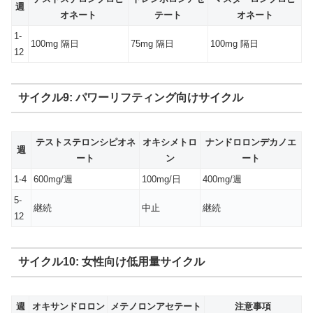
週
オネート
テート
オネート
1-
100mg 隔日
75mg 隔日
100mg 隔日
12
サイクル9: パワーリフティング向けサイクル
テストステロンシピオネ
オキシメトロ
ナンドロロンデカノエ
週
ート
ン
ート
1-4
600mg/週
100mg/日
400mg/週
5-
継続
中止
継続
12
サイクル10: 女性向け低用量サイクル
週
オキサンドロロン
メテノロンアセテート
注意事項