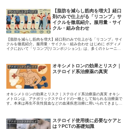
【脂肪を減らし筋肉を増大】経口
アナボリックステロイド
剤のみで仕上がる「リコンプ」サ
イクルを徹底紹介。服用量・サイ
クル・組み合わせ
【脂肪を減らし筋肉を増大】経口剤のみで仕上がる「リコンプ」サイ
クルを徹底紹介。服用量・サイクル・組み合わせ はじめに ボディメ
イクにおいて「リコンプ(リコンポジション)」は、多くのトレーニー
が目指す理想的な体組成変化です。通常、筋肉を増やす...
オキシメトロンの効果とリスク｜
アナボリックステロイド
ステロイド系治療薬の真実
オキシメトロンの効果とリスク｜ステロイド系治療薬の真実 オキシ
メトロンは、アナボリックステロイドの一種として知られる治療薬で
す。本来は再生不良性貧血などの血液疾患治療に用いられてきました
が、その強力な筋肉増強作用からボディビルやスポーツの分...
ステロイド使用後に必要なケアと
アナボリックステロイド
は？PCTの基礎知識