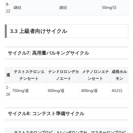
9-
継続
継続
50mg/日
12
3.3 上級者向けサイクル
サイクル7: 高用量バルキングサイクル
テストステロンエ
ナンドロロンデカ
メテノロンエナ
成長ホル
週
ナンセート
ノエート
ンセート
モン
1-
750mg/週
600mg/週
400mg/週
4IU/日
16
サイクル8: コンテスト準備サイクル
テストステロンプロピ
トレンボロンアセ
マスターロンプロピ