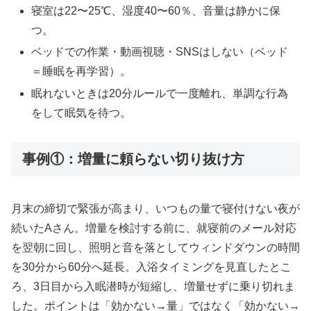
寝室は22〜25℃、湿度40〜60％、音量は静かに保
つ。
ベッドでの作業・動画視聴・SNSはしない（ベッド
＝睡眠を再学習）。
眠れないときは20分ルールで一度離れ、単調な行為
をして眠気を待つ。
事例①：増量に頼らない切り抜け方
月末の締切で緊張が高まり、いつもの量で寝付けない夜が
続いたAさん。増量を検討する前に、就寝前のメール対応
を翌朝に回し、照明と音を落としてウィンドダウンの時間
を30分から60分へ延長。入浴タイミングを見直したとこ
ろ、3日目から入眠潜時が短縮し、増量せずに乗り切れま
した。ポイントは「効かない→量」ではなく「効かない→