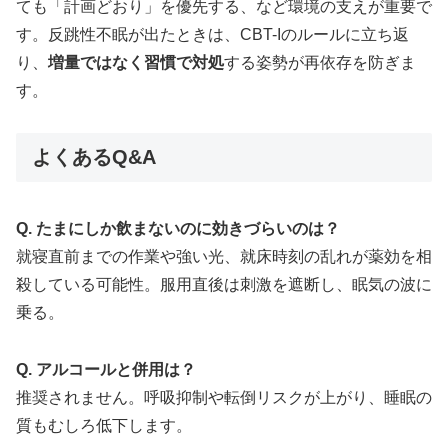
ても「計画どおり」を優先する、など環境の支えが重要で
す。反跳性不眠が出たときは、CBT-Iのルールに立ち返
り、
増量ではなく習慣で対処
する姿勢が再依存を防ぎま
す。
よくあるQ&A
Q. たまにしか飲まないのに効きづらいのは？
就寝直前までの作業や強い光、就床時刻の乱れが薬効を相
殺している可能性。服用直後は刺激を遮断し、眠気の波に
乗る。
Q. アルコールと併用は？
推奨されません。呼吸抑制や転倒リスクが上がり、睡眠の
質もむしろ低下します。