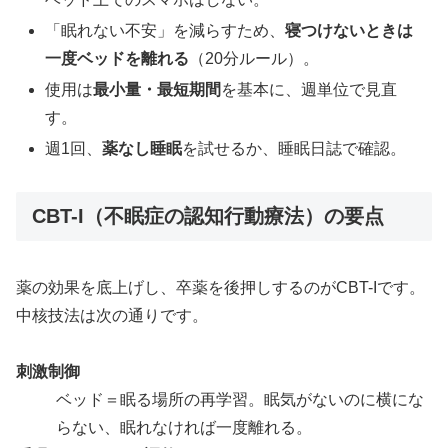
「眠れない不安」を減らすため、
寝つけないときは
一度ベッドを離れる
（20分ルール）。
使用は
最小量・最短期間
を基本に、週単位で見直
す。
週1回、
薬なし睡眠
を試せるか、睡眠日誌で確認。
CBT-I（不眠症の認知行動療法）の要点
薬の効果を底上げし、卒薬を後押しするのがCBT-Iです。
中核技法は次の通りです。
刺激制御
ベッド＝眠る場所の再学習。眠気がないのに横にな
らない、眠れなければ一度離れる。