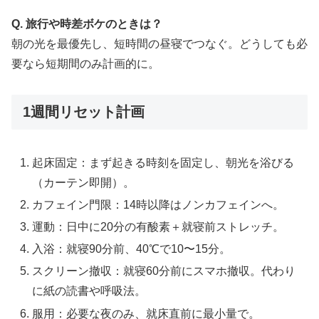
Q. 旅行や時差ボケのときは？
朝の光を最優先し、短時間の昼寝でつなぐ。どうしても必
要なら短期間のみ計画的に。
1週間リセット計画
起床固定：まず起きる時刻を固定し、朝光を浴びる
（カーテン即開）。
カフェイン門限：14時以降はノンカフェインへ。
運動：日中に20分の有酸素＋就寝前ストレッチ。
入浴：就寝90分前、40℃で10〜15分。
スクリーン撤収：就寝60分前にスマホ撤収。代わり
に紙の読書や呼吸法。
服用：必要な夜のみ、就床直前に最小量で。