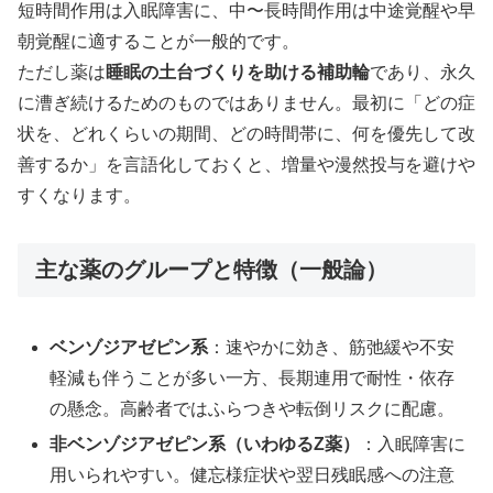
短時間作用は入眠障害に、中〜長時間作用は中途覚醒や早
朝覚醒に適することが一般的です。
ただし薬は
睡眠の土台づくりを助ける補助輪
であり、永久
に漕ぎ続けるためのものではありません。最初に「どの症
状を、どれくらいの期間、どの時間帯に、何を優先して改
善するか」を言語化しておくと、増量や漫然投与を避けや
すくなります。
主な薬のグループと特徴（一般論）
ベンゾジアゼピン系
：速やかに効き、筋弛緩や不安
軽減も伴うことが多い一方、長期連用で耐性・依存
の懸念。高齢者ではふらつきや転倒リスクに配慮。
非ベンゾジアゼピン系（いわゆるZ薬）
：入眠障害に
用いられやすい。健忘様症状や翌日残眠感への注意