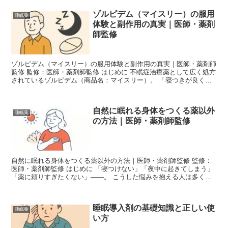
ゾルピデム（マイスリー）の服用
睡眠薬
体験と副作用の真実｜医師・薬剤
師監修
ゾルピデム（マイスリー）の服用体験と副作用の真実｜医師・薬剤師
監修 監修：医師・薬剤師監修 はじめに 不眠症治療薬として広く処方
されているゾルピデム（商品名：マイスリー）。 「寝つきが良くな
る」「翌朝スッキリする」という声がある一方で、ふ...
自然に眠れる身体をつくる薬以外
睡眠薬
の方法｜医師・薬剤師監修
自然に眠れる身体をつくる薬以外の方法｜医師・薬剤師監修 監修：
医師・薬剤師監修 はじめに 「寝つけない」「夜中に起きてしまう」
「薬に頼りすぎたくない」――。 こうした悩みを抱える人は多く、
睡眠導入剤やメラトニンサプリに頼らず“自然に眠れる...
睡眠導入剤の基礎知識と正しい使
睡眠薬
い方