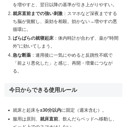
を増やすと、翌日以降の基準が引き上がりやすい。
就床直前までの強い刺激
：スマホなど深夜までする
ち脳が覚醒し、薬効を相殺。効かない→増やすの悪
循環に。
ばらばらの就寝起床
：体内時計が合わず、薬が“時間
外”に効いてしまう。
急な断薬
：連用後に一気にやめると反跳性不眠で
「前より悪化した」と感じ、再開・増量につなが
る。
今日からできる使用ルール
就床と起床を
±30分以内
に固定（週末含む）。
服用は原則、
就床直前
。飲んだらベッドへ移動し、
ベッド上でのスマホはしない。