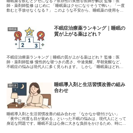
睡眠薬を飲むとクセになる？依存性の実態を医師が解説 監修：医
師・薬剤師監修 はじめに 「睡眠薬はクセになりそうで怖い」「一度
飲むと手放せなくなる？」 このような不安から、睡眠薬の使用をた
めらう人は少なくありません。 しかし医師の立場から...
不眠症治療薬ランキング｜睡眠の
睡眠薬
質が上がる薬はどれ？
不眠症治療薬ランキング｜睡眠の質が上がる薬はどれ？ 監修：医
師・薬剤師監修 慢性的な寝つきの悪さ、中途覚醒、早朝覚醒など、
不眠症の悩みは現代人に多く見られます。 しかし「睡眠薬はどれが
良い？」「強さや効き方は違うの？」と疑問を持つ方は多い...
睡眠導入剤と生活習慣改善の組み
睡眠薬
合わせ
睡眠導入剤と生活習慣改善の組み合わせ 「なかなか寝付けない」
「夜中に何度も目が覚める」といった不眠の悩みは、現代人にとって
身近な問題です。睡眠不足は心身に大きな負担をかけるため、時には
睡眠導入剤に頼ることも選択肢のひとつです。ただし、薬だけ...