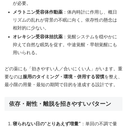
が必要。
メラトニン受容体作動薬
：体内時計に作用し、概日
リズムの乱れが背景の不眠に向く。依存性の懸念は
相対的に少ない。
オレキシン受容体拮抗薬
：覚醒システムを穏やかに
抑えて自然な眠気を促す。中途覚醒・早朝覚醒にも
用いられる。
どの薬にも「効きやすい人／合いにくい人」がいます。重
要なのは
服用のタイミング・環境・併用する習慣
を整え、
最小限の用量・最短の期間で目的を達成する設計です。
依存・耐性・離脱を招きやすいパターン
寝られない日の“とりあえず増量”
：単回の不調で量