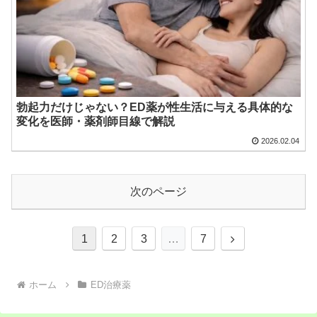
勃起力だけじゃない？ED薬が性生活に与える具体的な
変化を医師・薬剤師目線で解説
2026.02.04
次のページ
次
1
2
3
…
7
へ
ホーム
ED治療薬