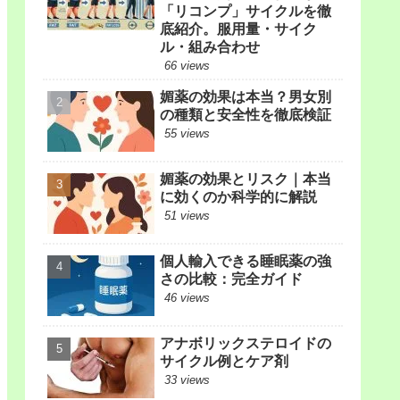
「リコンプ」サイクルを徹
底紹介。服用量・サイク
ル・組み合わせ
66 views
媚薬の効果は本当？男女別
の種類と安全性を徹底検証
55 views
媚薬の効果とリスク｜本当
に効くのか科学的に解説
51 views
個人輸入できる睡眠薬の強
さの比較：完全ガイド
46 views
アナボリックステロイドの
サイクル例とケア剤
33 views